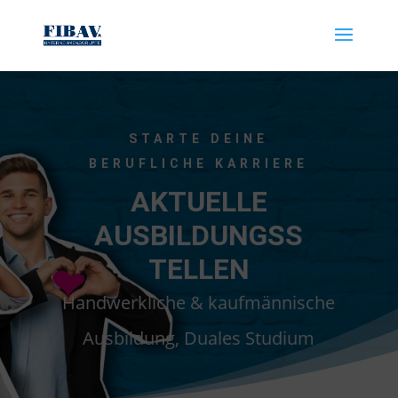
STARTE DEINE
BERUFLICHE KARRIERE
AKTUELLE
AUSBILDUNGSS
TELLEN
Handwerkliche & kaufmännische
Ausbildung, Duales Studium