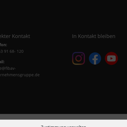
ekter Kontakt
In Kontakt bleiben
fon:
3 91 68- 120
il:
ce@fibav-
ernehmensgruppe.de