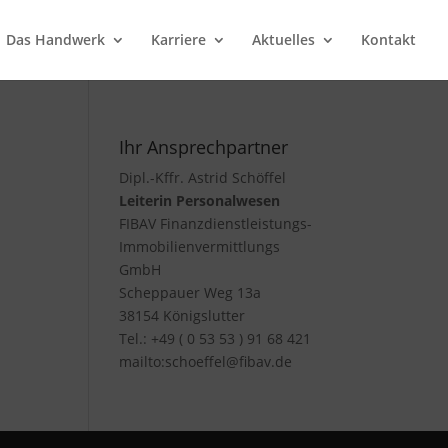
Das Handwerk
Karriere
Aktuelles
Kontakt
Ihr Ansprechpartner
Dipl.-Kffr. Astrid Schöffel
Leiterin Personalwesen
FIBAV Finanzdienstleistungs-
Immobilienvermittlungs
GmbH
Scheppauer Weg 13a
38154 Königslutter
Tel.: +49 ( 0 53 53 ) 91 68 421
mailto:schoeffel@fibav.de