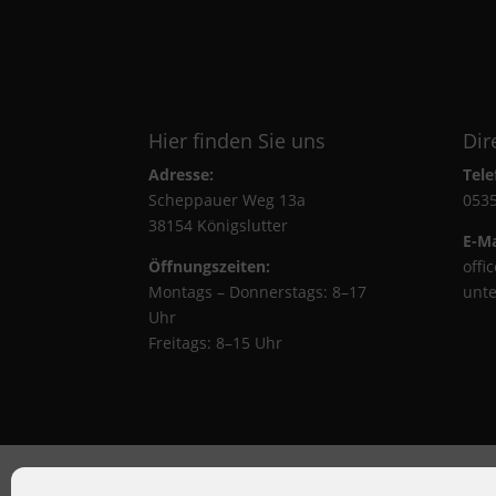
Hier finden Sie uns
Dir
Adresse:
Tele
Scheppauer Weg 13a
0535
38154 Königslutter
E-Ma
Öffnungszeiten:
offi
Montags – Donnerstags: 8–17
unt
Uhr
Freitags: 8–15 Uhr