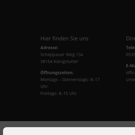
Hier finden Sie uns
Dir
Adresse:
Tele
Scheppauer Weg 13a
0535
38154 Königslutter
E-Ma
Öffnungszeiten:
offi
Montags – Donnerstags: 8–17
unt
Uhr
Freitags: 8–15 Uhr