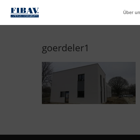
Über u
goerdeler1