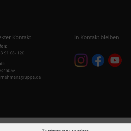
ekter Kontakt
In Kontakt bleiben
fon:
3 91 68- 120
il:
ce@fibav-
ernehmensgruppe.de