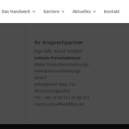
Das Handwerk
Karriere
Aktuelles
Kontakt
Ihr Ansprechpartner
Dipl.-Kffr. Astrid Schöffel
Leiterin Personalwesen
FIBAV Finanzdienstleistungs-
Immobilienvermittlungs
GmbH
Scheppauer Weg 13a
38154 Königslutter
Tel.: +49 ( 0 53 53 ) 91 68 421
mailto:schoeffel@fibav.de