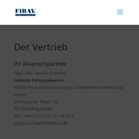
Der Vertrieb
Ihr Ansprechpartner
Dipl.-Kffr. Astrid Schöffel
Leiterin Personalwesen
FIBAV Finanzdienstleistungs-Immobilienvermittlungs
GmbH
Scheppauer Weg 13a
38154 Königslutter
Tel.: +49 ( 0 53 53 ) 91 68 421
mailto:schoeffel@fibav.de